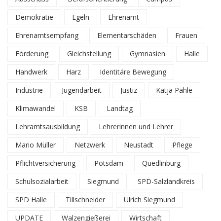
Demokratie
Egeln
Ehrenamt
Ehrenamtsempfang
Elementarschäden
Frauen
Förderung
Gleichstellung
Gymnasien
Halle
Handwerk
Harz
Identitäre Bewegung
Industrie
Jugendarbeit
Justiz
Katja Pähle
Klimawandel
KSB
Landtag
Lehramtsausbildung
Lehrerinnen und Lehrer
Mario Müller
Netzwerk
Neustadt
Pflege
Pflichtversicherung
Potsdam
Quedlinburg
Schulsozialarbeit
Siegmund
SPD-Salzlandkreis
SPD Halle
Tillschneider
Ulrich Siegmund
UPDATE
Walzengießerei
Wirtschaft