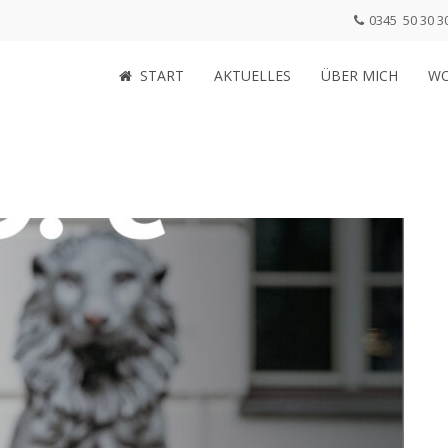
0345 50 30 3
START
AKTUELLES
ÜBER MICH
WO