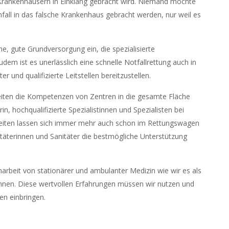
n Krankenhäusern in Einklang gebracht wird. Niemand möchte
nfall in das falsche Krankenhaus gebracht werden, nur weil es
e, gute Grundversorgung ein, die spezialisierte
em ist es unerlässlich eine schnelle Notfallrettung auch in
 und qualifizierte Leitstellen bereitzustellen.
keiten die Kompetenzen von Zentren in die gesamte Fläche
in, hochqualifizierte Spezialistinnen und Spezialisten bei
keiten lassen sich immer mehr auch schon im Rettungswagen
täterinnen und Sanitäter die bestmögliche Unterstützung
rbeit von stationärer und ambulanter Medizin wie wir es als
ennen. Diese wertvollen Erfahrungen müssen wir nutzen und
nen einbringen.