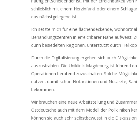
häufig entscheidender ist, mit der Erreichbarkeit vo
schließlich mit einem Herzinfarkt oder einem Schlaga
das nächstgelegene ist.
Ich setzte mich für eine flächendeckende, wohnortnah
Behandlungszentren in erreichbarer Nähe aufweist. Zud
dünn besiedelten Regionen, unterstützt durch Helikopter
Durch die Digitalisierung ergeben sich auch Möglich
auszustrahlen. Die Uniklinik Magdeburg ist führend dar
Operationen beratend zuzuschalten. Solche Möglich
nutzen, damit schon Notärztinnen und Notärzte, Sani
bekommen.
Wir brauchen eine neue Arbeitsteilung und Zusammena
Ostdeutsche auch mit dem Modell der Polikliniken k
können sie auch sehr selbstbewusst in die Diskussio