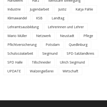
Handwerk
Harz
Identitäre Bewegung
Industrie
Jugendarbeit
Justiz
Katja Pähle
Klimawandel
KSB
Landtag
Lehramtsausbildung
Lehrerinnen und Lehrer
Mario Müller
Netzwerk
Neustadt
Pflege
Pflichtversicherung
Potsdam
Quedlinburg
Schulsozialarbeit
Siegmund
SPD-Salzlandkreis
SPD Halle
Tillschneider
Ulrich Siegmund
UPDATE
Walzengießerei
Wirtschaft