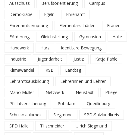
Ausschuss
Berufsorientierung
Campus
Demokratie
Egeln
Ehrenamt
Ehrenamtsempfang
Elementarschäden
Frauen
Förderung
Gleichstellung
Gymnasien
Halle
Handwerk
Harz
Identitäre Bewegung
Industrie
Jugendarbeit
Justiz
Katja Pähle
Klimawandel
KSB
Landtag
Lehramtsausbildung
Lehrerinnen und Lehrer
Mario Müller
Netzwerk
Neustadt
Pflege
Pflichtversicherung
Potsdam
Quedlinburg
Schulsozialarbeit
Siegmund
SPD-Salzlandkreis
SPD Halle
Tillschneider
Ulrich Siegmund