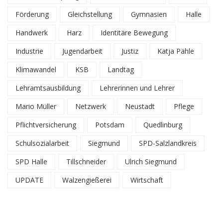
Förderung
Gleichstellung
Gymnasien
Halle
Handwerk
Harz
Identitäre Bewegung
Industrie
Jugendarbeit
Justiz
Katja Pähle
Klimawandel
KSB
Landtag
Lehramtsausbildung
Lehrerinnen und Lehrer
Mario Müller
Netzwerk
Neustadt
Pflege
Pflichtversicherung
Potsdam
Quedlinburg
Schulsozialarbeit
Siegmund
SPD-Salzlandkreis
SPD Halle
Tillschneider
Ulrich Siegmund
UPDATE
Walzengießerei
Wirtschaft