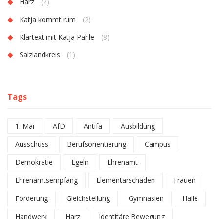
Harz
(2)
Katja kommt rum
(2)
Klartext mit Katja Pähle
(8)
Salzlandkreis
(1)
Tags
1. Mai
AfD
Antifa
Ausbildung
Ausschuss
Berufsorientierung
Campus
Demokratie
Egeln
Ehrenamt
Ehrenamtsempfang
Elementarschäden
Frauen
Förderung
Gleichstellung
Gymnasien
Halle
Handwerk
Harz
Identitäre Bewegung