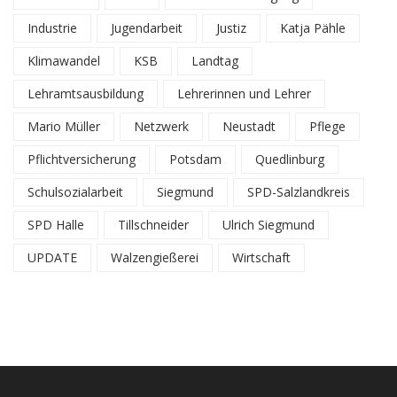
Industrie
Jugendarbeit
Justiz
Katja Pähle
Klimawandel
KSB
Landtag
Lehramtsausbildung
Lehrerinnen und Lehrer
Mario Müller
Netzwerk
Neustadt
Pflege
Pflichtversicherung
Potsdam
Quedlinburg
Schulsozialarbeit
Siegmund
SPD-Salzlandkreis
SPD Halle
Tillschneider
Ulrich Siegmund
UPDATE
Walzengießerei
Wirtschaft