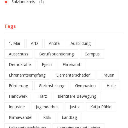
Salzlandkreis
(1)
Tags
1. Mai
AfD
Antifa
Ausbildung
Ausschuss
Berufsorientierung
Campus
Demokratie
Egeln
Ehrenamt
Ehrenamtsempfang
Elementarschäden
Frauen
Förderung
Gleichstellung
Gymnasien
Halle
Handwerk
Harz
Identitäre Bewegung
Industrie
Jugendarbeit
Justiz
Katja Pähle
Klimawandel
KSB
Landtag
Lehramtsausbildung
Lehrerinnen und Lehrer