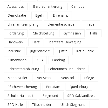
Ausschuss
Berufsorientierung
Campus
Demokratie
Egeln
Ehrenamt
Ehrenamtsempfang
Elementarschäden
Frauen
Förderung
Gleichstellung
Gymnasien
Halle
Handwerk
Harz
Identitäre Bewegung
Industrie
Jugendarbeit
Justiz
Katja Pähle
Klimawandel
KSB
Landtag
Lehramtsausbildung
Lehrerinnen und Lehrer
Mario Müller
Netzwerk
Neustadt
Pflege
Pflichtversicherung
Potsdam
Quedlinburg
Schulsozialarbeit
Siegmund
SPD-Salzlandkreis
SPD Halle
Tillschneider
Ulrich Siegmund