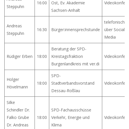
16:00
Ost, Ev. Akademie
Videokonfer
Steppuhn
Sachsen-Anhalt
telefonisch u
Andreas
16:30
Bürger:innensprechstunde
über Social
Steppuhn
Media
Beratung der SPD-
Rüdiger Erben
18:00
Kreistagsfraktion
Videokonfer
Burgenlandkreis mit ver.di
SPD-
Holger
18:00
Stadtverbandsvorstand
Videokonfer
Hövelmann
Dessau-Roßlau
Silke
Schindler Dr.
SPD-Fachausschüsse
Falko Grube
18:00
Verkehr, Energie und
Videokonfer
Dr. Andreas
Klima