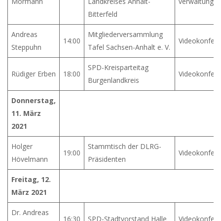
Mormann
Landkreises Anhalt-
verwaltung
Bitterfeld
Andreas
Mitgliederversammlung
14:00
Videokonfer
Steppuhn
Tafel Sachsen-Anhalt e. V.
SPD-Kreisparteitag
Rüdiger Erben
18:00
Videokonfer
Burgenlandkreis
Donnerstag,
11. März
2021
Holger
Stammtisch der DLRG-
19:00
Videokonfer
Hövelmann
Präsidenten
Freitag, 12.
März 2021
Dr. Andreas
16:30
SPD-Stadtvorstand Halle
Videokonfer