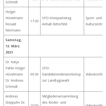
Schmidt
Holger
Hövelmann
SPD-Kreisparteitag
Sport- und
17:30
Ronald
Anhalt-Bitterfeld
Kulturzentru
Mormann
Samstag,
13. März
2021
Dr. Katja
Pähle Holger
SPD-
Hövelmann
09:30
Kandidierendenworkshop
Videokonfer
Dr. Andreas
zur Landtagswahl
Schmidt
Andreas
Mitgliederversammlung
Steppuhn Dr.
des Kinder- und
10:00
Videokonfer