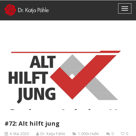
#72: Alt hilft jung
4. Mai 2020
Dr. Katja Pähle
1.000x Halle
0
0