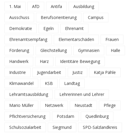
1. Mai
AfD
Antifa
Ausbildung
Ausschuss
Berufsorientierung
Campus
Demokratie
Egeln
Ehrenamt
Ehrenamtsempfang
Elementarschäden
Frauen
Förderung
Gleichstellung
Gymnasien
Halle
Handwerk
Harz
Identitäre Bewegung
Industrie
Jugendarbeit
Justiz
Katja Pähle
Klimawandel
KSB
Landtag
Lehramtsausbildung
Lehrerinnen und Lehrer
Mario Müller
Netzwerk
Neustadt
Pflege
Pflichtversicherung
Potsdam
Quedlinburg
Schulsozialarbeit
Siegmund
SPD-Salzlandkreis